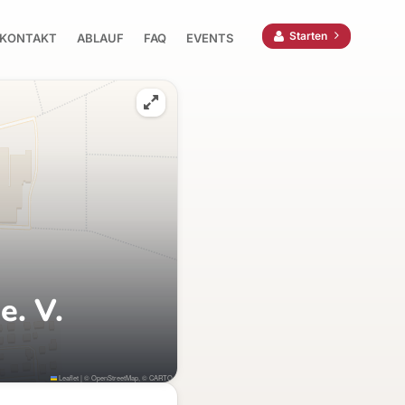
Starten
KONTAKT
ABLAUF
FAQ
EVENTS
e. V.
Leaflet
|
©
OpenStreetMap
, ©
CARTO