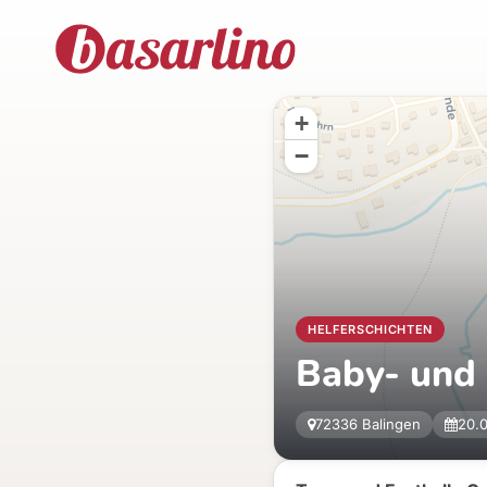
+
−
HELFERSCHICHTEN
Baby- und 
72336 Balingen
20.0