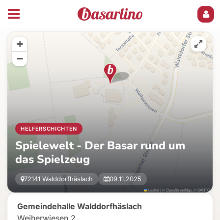
+
−
HELFERSCHICHTEN
Spielewelt - Der Basar rund um
das Spielzeug
72141 Walddorfhäslach
09.11.2025
Leaflet
|
©
OpenStreetMap
, ©
CARTO
Gemeindehalle Walddorfhäslach
Weiherwiesen 2